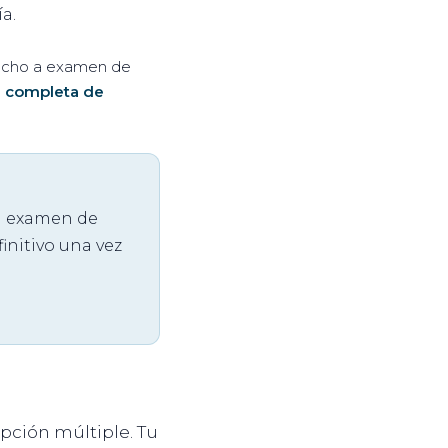
a.
erecho a examen de
a completa de
n examen de
initivo una vez
pción múltiple. Tu