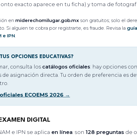
nto exacto aparece en tu ficha) y toma de fotografí
ación en
miderechomilugar.gob.mx
son gratuitos; solo el d
 Si alguien te cobra por registrarte, es fraude. Revisa la
guí
M e IPN
.
 TUS OPCIONES EDUCATIVAS?
mar, consulta los
catálogos oficiales
: hay opciones co
s de asignación directa. Tu orden de preferencia es def
tro.
 oficiales ECOEMS 2026 →
 EXAMEN DIGITAL
AM e IPN se aplica
en línea
: son
128 preguntas
de o