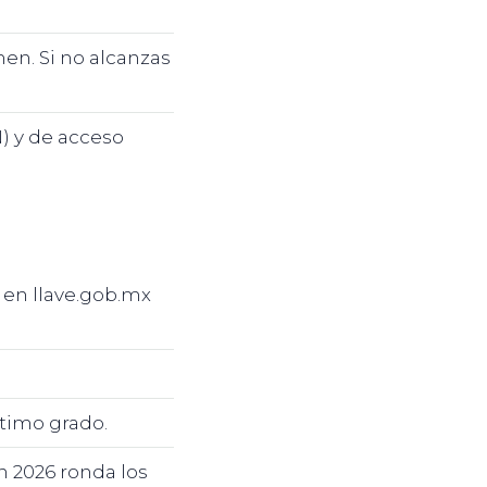
n. Si no alcanzas
 y de acceso
a en llave.gob.mx
timo grado.
 2026 ronda los