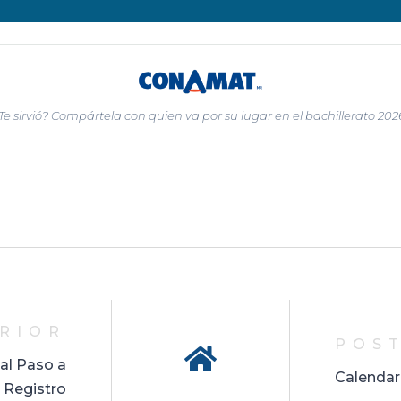
Te sirvió? Compártela con quien va por su lugar en el bachillerato 202
RIOR
POST
al Paso a
Calendar
 Registro