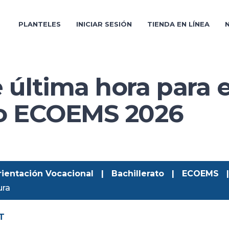
PLANTELES
INICIAR SESIÓN
TIENDA EN LÍNEA
PLANTELES
INICIAR SESIÓN
TIENDA EN LÍNEA
 última hora para e
ro ECOEMS 2026
rientación Vocacional
|
Bachillerato
|
ECOEMS
|
ura
T