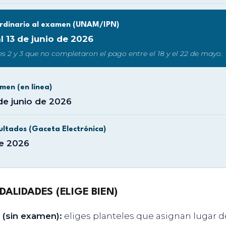
ordinario al examen (UNAM/IPN)
l 13 de junio de 2026
 2 y 3 que no completaron el pago entre el 18 y el 22 de mayo.
men (en línea)
 de junio de 2026
ultados (Gaceta Electrónica)
de 2026
DALIDADES (ELIGE BIEN)
 (sin examen):
eliges planteles que asignan lugar d