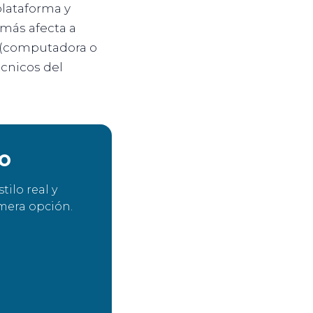
plataforma y
 más afecta a
o (computadora o
écnicos del
TO
ilo real y
mera opción.