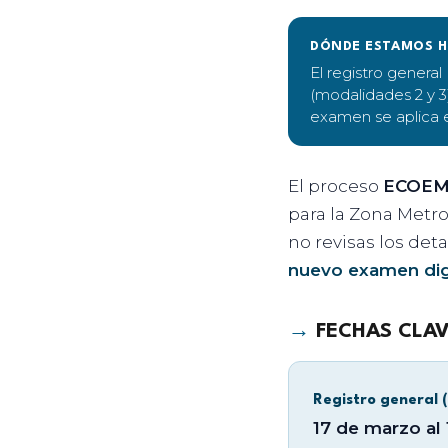
DÓNDE ESTAMOS 
El registro general
(modalidades 2 y 3)
examen se aplica el
El proceso
ECOEMS
para la Zona Metro
no revisas los det
nuevo examen dig
→
FECHAS CLAV
Registro general 
17 de marzo al 