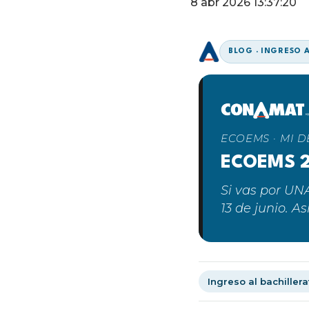
8 abr 2026 13:37:20
BLOG · INGRESO 
ECOEMS · MI 
ECOEMS 2
Si vas por UN
13 de junio. As
Ingreso al bachillera