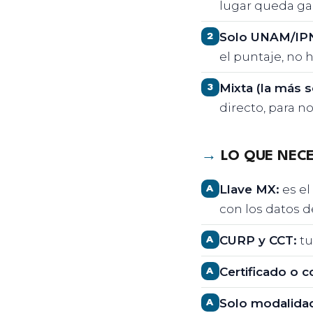
lugar queda gar
Solo UNAM/IPN
2
el puntaje, no 
Mixta (la más s
3
directo, para n
→
LO QUE NECE
Llave MX:
es el
A
con los datos d
CURP y CCT:
tu
A
Certificado o c
A
Solo modalidad
A