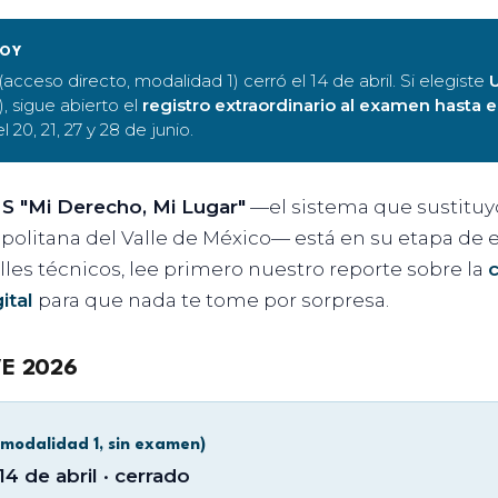
HOY
 (acceso directo, modalidad 1) cerró el 14 de abril. Si elegiste
, sigue abierto el
registro extraordinario al examen hasta el
 20, 21, 27 y 28 de junio.
 "Mi Derecho, Mi Lugar"
—el sistema que sustitu
politana del Valle de México— está en su etapa de 
alles técnicos, lee primero nuestro reporte sobre la
c
ital
para que nada te tome por sorpresa.
E 2026
(modalidad 1, sin examen)
14 de abril · cerrado