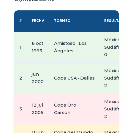
#
FECHA
TORNEO
RESULTADO
México 4 -
6 oct
Amistoso · Los
1
Sudáfrica
1993
Ángeles
0
México 4 -
jun
2
Copa USA · Dallas
Sudáfrica
2000
2
México 1 -
12 jul
Copa Oro ·
3
Sudáfrica
2005
Carson
2
11 jun
Copa del Mundo
México 1 -