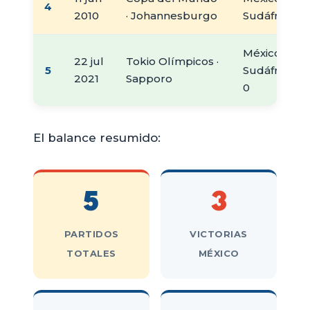
4
2010
· Johannesburgo
Sudáfrica 1
México 3 -
22 jul
Tokio Olímpicos ·
5
Sudáfrica
2021
Sapporo
0
El balance resumido:
5
3
PARTIDOS
VICTORIAS
TOTALES
MÉXICO